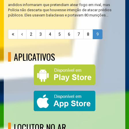
andidos informaram que pretendiam atear fogo em rival, mas
Polícia não descarta que houvesse intenção de atacar prédios
públicos. Eles usavam balaclavas e portavam 80 munições...
2
3
4
5
6
7
8
9
APLICATIVOS
LOCUTOR NO AR