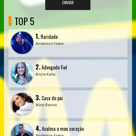
ENVIAR
TOP 5
1.
Raridade
Anderson Freire
2.
Advogado Fiel
Bruna Karla
3.
Casa do pai
Aline Barros
4.
Acalma o meu coração
Anderson Freire