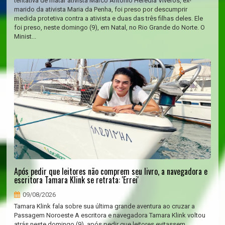
tentativa de matar ativista Marco Antônio Heredia Viveros, ex-
marido da ativista Maria da Penha, foi preso por descumprir
medida protetiva contra a ativista e duas das três filhas deles. Ele
foi preso, neste domingo (9), em Natal, no Rio Grande do Norte. O
Minist...
Após pedir que leitores não comprem seu livro, a navegadora e
escritora Tamara Klink se retrata: 'Errei'
09/08/2026
Tamara Klink fala sobre sua última grande aventura ao cruzar a
Passagem Noroeste A escritora e navegadora Tamara Klink voltou
atrás neste domingo (9), após pedir que leitores evitassem